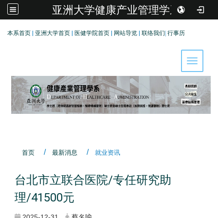
亚洲大学健康产业管理学系
:::
本系首页
|
亚洲大学首页
|
医健学院首页
|
网站导览
|
联络我们
|
行事历
Toggle 
首页
最新消息
就业资讯
台北市立联合医院/专任研究助
理/41500元
2025-12-31
蔡名喩