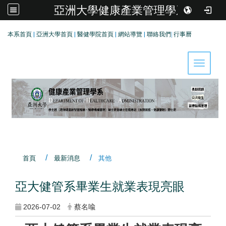
亞洲大學健康產業管理學系
:::
本系首頁
|
亞洲大學首頁
|
醫健學院首頁
|
網站導覽
|
聯絡我們
|
行事曆
Toggle 
首頁
最新消息
其他
亞大健管系畢業生就業表現亮眼
2026-07-02
蔡名喩