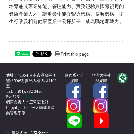
培育兼具專業知能、管理能力、實務經驗與國際視野的
健康產業人才，讓畢業生能在醫療機構、長照機構、衛
生行政及相關健康產業中發揮所長，成為職場即戰力。
Print this page
Share
地址：41354 台中市霧峰區柳
健管系社群
亞洲大學社
豐路500號 資訊大樓四樓 I402
媒體
群媒體
室
TEL： (04)2332-3456
Ext.5261
聯絡我們
網頁負責人：王翠宏老師
Copyright © 亞洲大學健康產
業管理學系
造訪人次 : 12378569