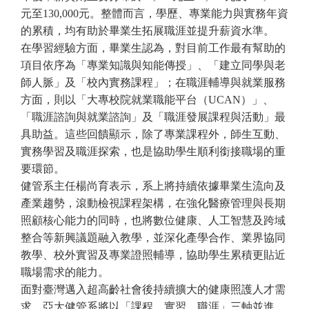
元至130,000元。整體而言，學歷、專業能力與實務年資
的累積，均有助於畢業生拓展職涯並提升薪資水準。
在學習經驗方面，畢業生認為，對目前工作最有幫助的
項目依序為「專業知識與知能傳授」、「建立同學與老
師人脈」及「校內實務課程」；在職涯輔導與就業服務
方面，則以「大專校院就業職能平台（UCAN）」、
「職涯諮詢與就業諮詢」及「職涯發展課程與活動」最
具助益。這些回饋顯示，除了專業課程外，師生互動、
實務學習及職涯探索，也是協助學生順利銜接職場的重
要環節。
健管系主任楊尚育表示，系上將持續依據畢業生流向及
產業趨勢，滾動檢視課程架構，在強化醫療管理與長期
照顧核心能力的同時，也將數位健康、人工智慧及跨域
整合等新興議題融入教學，並深化產學合作、業界協同
教學、校外實習及專業證照輔導，協助學生累積更貼近
職場需求的能力。
面對臺灣邁入超高齡社會後持續擴大的健康照護人才需
求，亞大健管系將以「課程、實習、職涯」三軸並進，