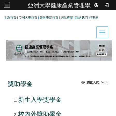
亞洲大學健康產業管理學系
:::
本系首頁
|
亞洲大學首頁
|
醫健學院首頁
|
網站導覽
|
聯絡我們
|
行事曆
Toggle 
獎助學金
瀏覽人次:
5705
新生入學獎學金
校內外獎助學金