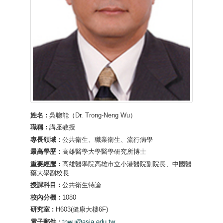
姓名 :
吳聰能（Dr. Trong-Neng Wu）
職稱 :
講座教授
專長領域 :
公共衛生、職業衛生、流行病學
最高學歷 :
高雄醫學大學醫學研究所博士
重要經歷 :
高雄醫學院高雄市立小港醫院副院長、中國醫
藥大學副校長
授課科目 :
公共衛生特論
校內分機 :
1080
研究室 :
H603(健康大樓6F)
電子郵件 :
tnwu@asia.edu.tw