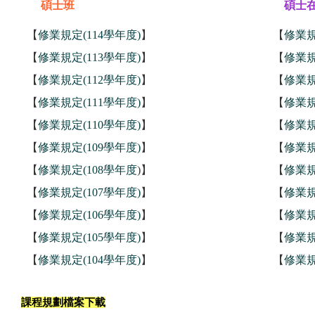
碩士班
碩士在
【
修業規定(114學年度)
】
【
修業規
【
修業規定(113學年度)
】
【
修業規
【
修業規定(112學年度)
】
【
修業規
【
修業規定(111學年度)
】
【
修業規
【
修業規定(110學年度)
】
【
修業規
【
修業規定(109學年度)
】
【
修業規
【
修業規定(108學年度
)
】
【
修業規
【
修業規定(107學年度)
】
【
修業規
【
修業規定(106學年度)
】
【
修業規
【
修業規定(105學年度)
】
【
修業規
【
修業規定(104學年度)
】
【
修業規
課程規劃檔案下載