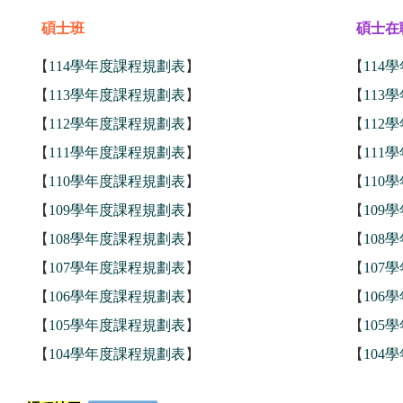
碩士班
碩士在
【
114學年度課程規劃表
】
【
114
【
113學年度課程規劃表
】
【
113
【
112學年度課程規劃表
】
【
112
【
111學年度課程規劃表
】
【
111
【
110學年度
課程規劃表
】
【
110
【
109學年度
課程規劃表
】
【
109
【
108學年度
課程規劃表
】
【
108
【
107學年度
課程規劃表
】
【
107
【
106學年度
課程規劃表
】
【
106
【
105學年度
課程規劃表
】
【
105
【
104學年度
課程規劃表
】
【
104