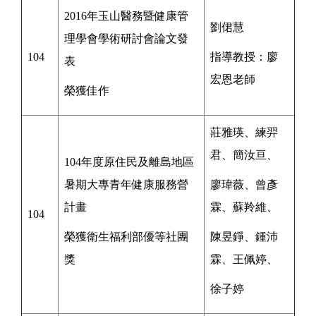
2016年玉山醫務暨健康管
劉侰慧
理學會學術研討會論文發
104
指導教授：
廖
表
宏恩
老
師
榮獲佳作
莊雅瑛、練羿
君、簡汝亘、
104年度原住民及離島地區
暑期大專青年健康服務營
廖瑋薇、曾彥
計畫
霖、蘇羚維、
104
榮獲衛生福利部優等社團
陳昱錚、鍾沛
獎
霖、王佩婷、
徐子婷