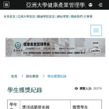
亞洲大學健康產業管理學系
:::
本系首頁
|
亞洲大學首頁
|
醫健學院首頁
|
網站導覽
|
聯絡我們
|
行事曆
Toggle 
首頁
師生榮譽
學生獲獎紀錄
學生獲獎紀錄
瀏覽人次:
18174
學年
獎項或榮譽名稱
獲獎學生