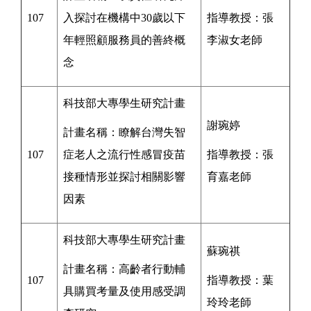
107
入探討在機構中30歲以下
指導教授：
張
年輕照顧服務員的善終概
李淑女老師
念
科技部大專學生研究計畫
謝琬婷
計畫名稱：
瞭解台灣失智
107
症老人之流行性感冒疫苗
指導教授：
張
接種情形並探討相關影響
育嘉
老師
因素
科技部大專學生研究計畫
蘇琬祺
計畫名稱：
高齡者行動輔
107
指導教授：
葉
具購買考量及使用感受調
玲玲老師