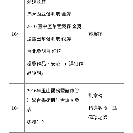
榮獲金牌
馬來西亞發明展 金牌
2016 臺中盃創意競賽 金獎
104
蔡馨誼
法國巴黎發明展 銀牌
台北發明展 銅牌
獲獎作品：安流 (
詳細作
品說明
)
2016年玉山醫務暨健康管
劉韋伶
理學會學術研討會論文發
104
指導教授：
龔
表
佩珍
老師
榮獲佳作