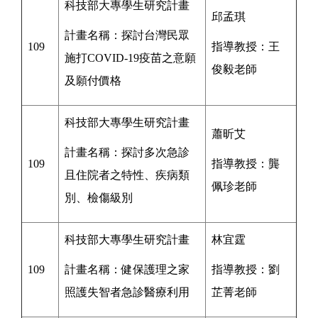
科技部大專學生研究計畫
邱孟琪
計畫名稱：探討台灣民眾
109
指導教授：
王
施打COVID-19疫苗之意願
俊毅
老師
及願付價格
科技部大專學生研究計畫
蕭昕艾
計畫名稱：探討多次急診
109
指導教授：
龔
且住院者之特性、疾病類
佩珍
老師
別、檢傷級別
科技部大專學生研究計畫
林宜霆
109
計畫名稱：健保護理之家
指導教授：
劉
照護失智者急診醫療利用
芷菁
老師