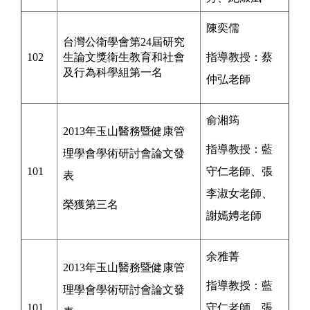
陳奕儒
台灣公衛學會第24屆研究
102
生論文獎
衛生教育和社會
指導教授：蔡
及行為科學組第一名
仲弘老師
俞湘筠
2013年玉山醫務暨健康管
指導教授：
藍
理學會學術研討會論文發
101
守仁
老師
、張
表
李淑女
老師
、
榮獲第三名
謝嫣娉
老師
余雅菁
2013年玉山醫務暨健康管
指導教授：
藍
理學會學術研討會論文發
101
守仁
老師
、張