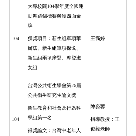
大專校院104學年度全國運
動舞蹈錦標賽榮獲四面金
牌
104
獲獎項目：新生組單項華
王裔婷
爾茲、新生組單項探戈、
新生組兩項摩登、摩登淑
女組
台灣公共衛生學會
第26屆
公共衛生研究生論文獎
陳姿蓉
衛生教育和社會及行為科
學組
第一名
104
指導教授：王
俊毅
老師
得獎論文：台灣中老年人