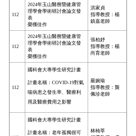
2024年玉山醫務暨健康管
洪家貞
理學會學術研討會論文發
112
指導教授：
楊
表
鎮嘉
老師
榮獲佳作
2024年玉山醫務暨健康管
張柏妤
理學會學術研討會論文發
112
指導教授：楊
表
尚育
老師
榮獲佳作
國科會
大專學生研究計畫
嚴婉瑜
計畫名稱：COVID-19對氣
112
指導教授：龔
喘病患之發生率、醫療利
佩珍
老師
用及醫療費用之影響
國科會
大專學生研究計畫
林栯莘
計畫名稱：老年孤獨很可