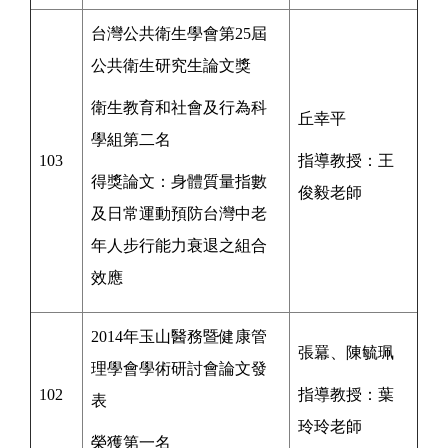
台灣公共衛生學會
第25屆
公共衛生研究生論文獎
衛生教育和社會及行為科
丘幸平
學組
第二名
103
指導教授：王
得獎論文：身體質量指數
俊毅
老師
及日常運動預防台灣中老
年人步行能力衰退之組合
效應
2014年玉山醫務暨健康管
張羃、陳毓珮
理學會學術研討會論文發
102
指導教授：
葉
表
玲玲
老師
榮獲第一名