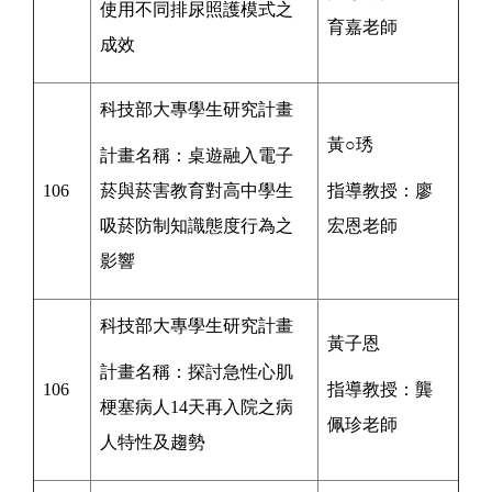
使用不同排尿照護模式之
育嘉
老師
成效
科技部大專學生研究計畫
黃○琇
計畫名稱：桌遊融入電子
106
菸與菸害教育對高中學生
指導教授：廖
吸菸防制知識態度行為之
宏恩老師
影響
科技部大專學生研究計畫
黃子恩
計畫名稱：
探討急性心肌
106
指導教授：
龔
梗塞病人14天再入院之病
佩珍老師
人特性及趨勢