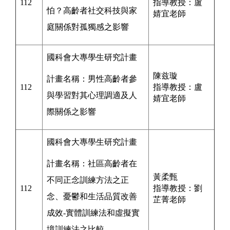
112
指導教授：盧
怕？高齡者社交科技與家
婧宜
老師
庭關係對孤獨感之影響
國科會
大專學生研究計畫
陳兹璇
計畫名稱：男性高齡者參
112
指導教授：盧
與學習對其心理調適及人
婧宜
老師
際關係之影響
國科會
大專學生研究計畫
計畫名稱：社區高齡者在
黃柔甄
不同正念訓練方法之正
112
指導教授：劉
念、憂鬱和生活品質改善
芷菁
老師
成效-實體訓練法和虛擬實
境訓練法之比較