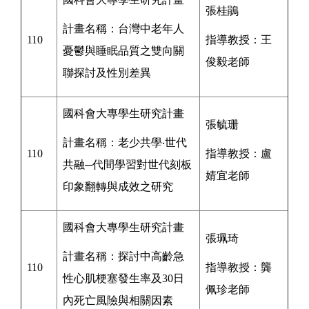
張桂鵑
計畫名稱：台灣中老年人
110
指導教授：王
憂鬱與睡眠品質之雙向關
俊毅
老師
聯探討及性別差異
國科會
大專學生研究計畫
張毓珊
計畫名稱：老少共學‧世代
110
指導教授：盧
共融─代間學習對世代刻板
婧宜
老師
印象翻轉與成效之研究
國科會
大專學生研究計畫
張珮琦
計畫名稱：探討中高齡急
110
指導教授：龔
性心肌梗塞發生率及30日
佩珍
老師
內死亡風險與相關因素