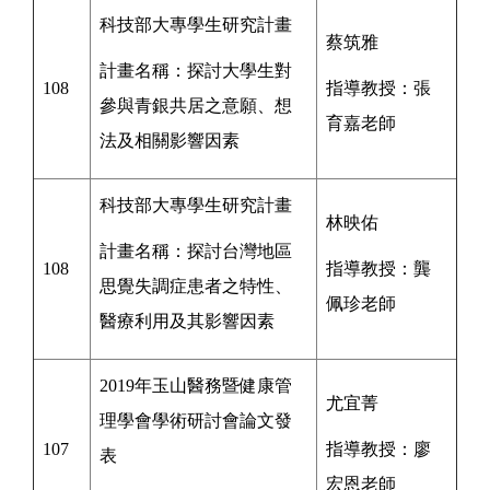
科技部大專學生研究計畫
蔡筑雅
計畫名稱：探討大學生對
108
指導教授：
張
參與青銀共居之意願、想
育嘉
老師
法及相關影響因素
科技部大專學生研究計畫
林映佑
計畫名稱：探討
台灣地區
108
指導教授：
龔
思覺失調症患者之特性、
佩珍老師
醫療利用及
其影響因素
2019年玉山醫務暨健康管
尤宜菁
理學會學術研討會論文發
107
指導教授：
廖
表
宏恩老師