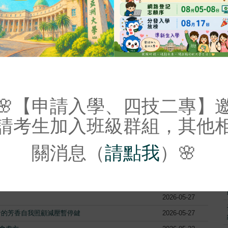
照顧AnkeCare文章專區
🌸【申請入學、四技二專】
張貼日期
2026-07-14
請考生加入班級群組，其他
2026-06-11
關消息（
請點我
）🌸
，拚2028年營運服務
2024-03-11
2026-06-02
2026-06-02
2026-05-27
者的芳香自我照顧減壓暫停鍵
2026-05-27