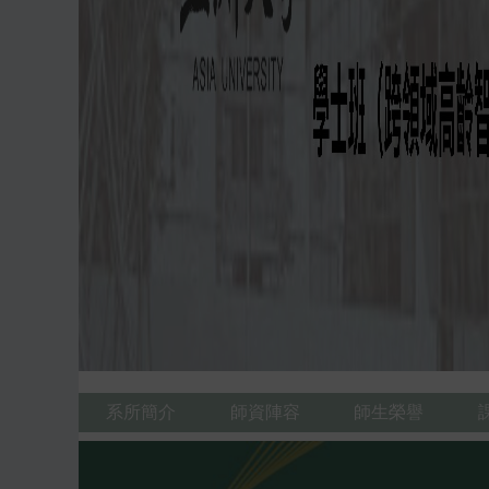
系所簡介
師資陣容
師生榮譽