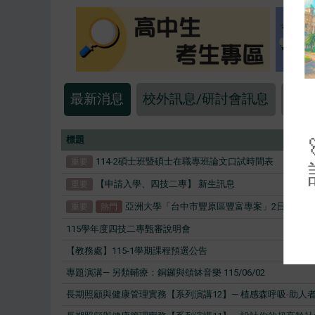
最新消息
校外訊息/研討會訊息
創新
標題
114-2碩士班暨碩士在職專班論文口試時間表
重要
【申請入學、四技二專】 新生訊息
重要
亞洲大學「台中市豐原區豐富專案」2日完成簽約
重要
熱門
115學年度四技二專甄審說明會​​​​
【教務處】115-1學期課程預選公告
專題演講— 另類輔療：銅鑼與頌缽音樂 115/06/02
長期照顧與健康管理實務【系列演講12】— 植感森呼吸-助人