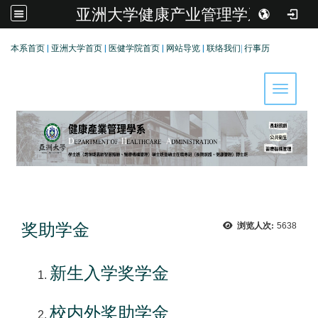
亚洲大学健康产业管理学系
:::
本系首页
|
亚洲大学首页
|
医健学院首页
|
网站导览
|
联络我们
|
行事历
Toggle 
奖助学金
浏览人次:
5638
新生入学奖学金
校内外奖助学金