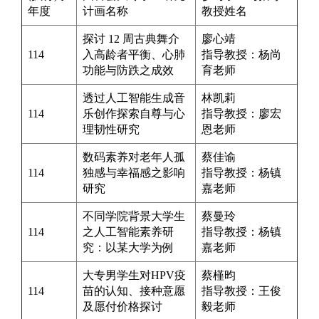
年度
计画
名称
教授姓名
探讨 12 周古典舞介
廖心靖
114
入高龄者平衡、心肺
指导教授：杨尚
功能与防跌之成效
育老师
透过人工智能生成音
林凯莉
114
乐创作探索自尊与心
指导教授：
廖宏
理韧性研究
恩
老师
数码素养对老年人孤
蔡佳谕
114
独感与幸福感之影响
指导教授：
杨镇
研究
嘉
老师
不同学院背景大学生
蔡曼玲
114
之人工智能素养研
指导教授：
杨镇
究：以某大学为例
嘉
老师
大专男学生对HPV疫
蔡槿昀
114
苗的认知、接种意愿
指导教授：
王俊
及愿付价格探讨
毅
老师