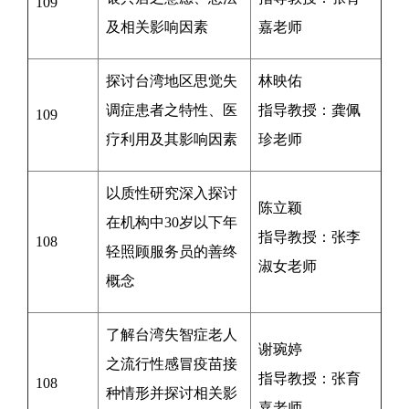
109
及相关影响因素
嘉
老师
探讨
台湾地区思觉失
林映佑
调症患者之特性、医
指导教授：
龚佩
109
疗利用及
其影响因素
珍老师
以质性研究深入探讨
陈立颖
在机构中30岁以下年
指导教授：
张李
108
轻照顾服务员的善终
淑女老师
概念
了解台湾失智症老人
谢琬婷
之流行性感冒疫苗接
指导教授：
张育
108
种情形并探讨相关影
嘉
老师