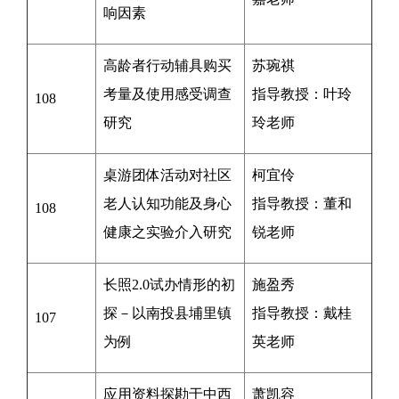
响因素
高龄者行动辅具购买
苏琬祺
考量及使用感受调查
指导教授：
叶玲
108
研究
玲老师
桌游团体活动对社区
柯宜伶
老人认知功能及身心
指导教授：
董和
108
健康之实验介入研究
锐老师
长照2.0试办情形的初
施盈秀
探－以南投县埔里镇
指导教授：
戴桂
107
为例
英
老师
应用资料探勘于中西
萧凯容