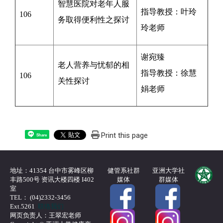
智慧医院对老年人服
指导教授：叶玲
106
务取得便利性之探讨
玲老师
谢宛臻
老人营养与忧郁的相
指导教授：
徐慧
106
关性探讨
娟
老师
Print this page
Share
地址：41354 台中市雾峰区柳
健管系社群
亚洲大学社
丰路500号 资讯大楼四楼 I402
媒体
群媒体
室
TEL： (04)2332-3456
Ext.5261
联络我们
网页负责人：王翠宏老师