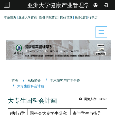
亚洲大学健康产业管理学系
:::
本系首页
|
亚洲大学首页
|
医健学院首页
|
网站导览
|
联络我们
|
行事历
Toggle 
首页
系所简介
学术研究与产学合作
大专生国科会计画
大专生国科会计画
浏览人次:
13973
(执行)学
国科会大专学生研究
参与学生与指导