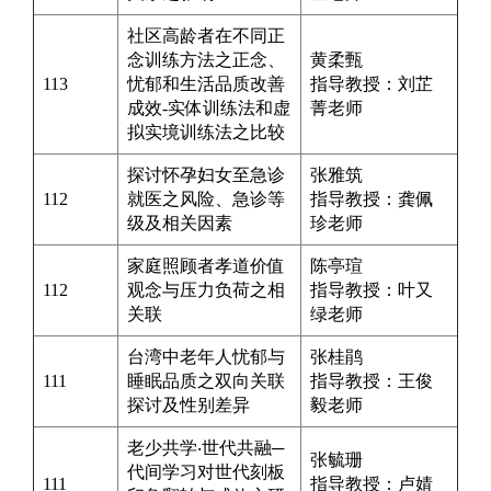
社区高龄者在不同正
念训练方法之正念、
黄柔甄
113
忧郁和生活品质改善
指导教授：
刘芷
成效-实体训练法和虚
菁
老师
拟实境训练法之比较
探讨怀孕妇女至急诊
张雅筑
112
就医之风险、急诊等
指导教授：
龚佩
级及相关因素
珍
老师
家庭照顾者孝道价值
陈亭瑄
112
观念与压力负荷之相
指导教授：
叶又
关联
绿
老师
台湾中老年人忧郁与
张桂鹃
111
睡眠品质之双向关联
指导教授：
王俊
探讨及性别差异
毅
老师
老少共学‧世代共融─
张毓珊
代间学习对世代刻板
111
指导教授：
卢婧