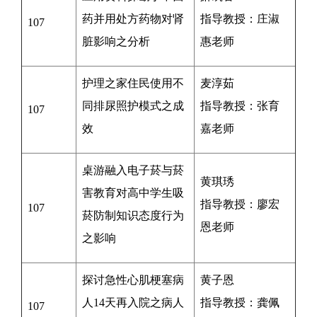
药并用处方药物对肾
指导教授：庄淑
107
脏影响之分析
惠老师
护理之家住民使用不
麦淳茹
同排尿照护模式之成
指导教授：
张育
107
效
嘉
老师
桌游融入电子菸与菸
黄琪琇
害教育对高中学生吸
指导教授：廖宏
107
菸防制知识态度行为
恩老师
之影响
探讨急性心肌梗塞病
黄子恩
人14天再入院之病人
指导教授：
龚佩
107