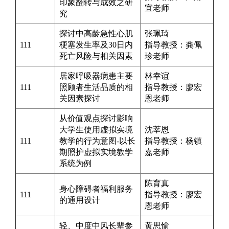
印象翻转与成效之研
宜
老师
究
探讨中高龄急性心肌
张珮琦
111
梗塞发生率及30日内
指导教授：
龚佩
死亡风险与相关因素
珍
老师
居家呼吸器病患主要
林幸谊
111
照顾者生活品质的相
指导教授：
廖宏
关因素探讨
恩
老师
从价值观点探讨影响
大学生使用虚拟实境
沈莘恩
111
教学的行为意图-以长
指导教授：
杨镇
期照护虚拟实境教学
嘉
老师
系统为例
陈育真
身心障碍者福利服务
111
指导教授：
廖宏
的通用设计
恩
老师
轻、中度中风长辈参
黄思愉