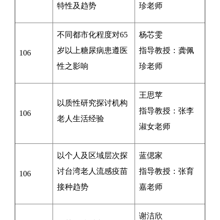
特性及趋势
珍老师
不同都市化程度对65
杨芯雯
岁以上糖尿病患遵医
指导教授：
龚佩
106
性之影响
珍
老师
王思苹
以质性研究探讨机构
指导教授：张李
106
老人生活经验
淑女老师
以个人及区域层次探
蓝偲家
讨台湾老人流感疫苗
指导教授：
张育
106
接种趋势
嘉
老师
谢洁欣