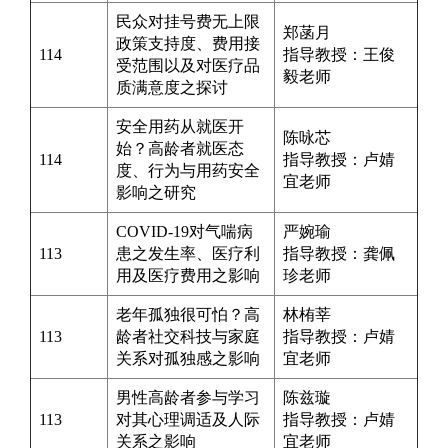
民众对挂号费无上限
郑菡月
政策支持度、费用接
114
指导教授：
王俊
受范围以及对医疗品
毅
老师
质满意度之探讨
安全用药从就医开
陈咏芯
始？高龄者就医态
114
指导教授：
卢婧
度、行为与用药安全
宜
老师
影响之研究
COVID-19对气喘病
严婉瑜
113
患之发生率、医疗利
指导教授：
龚佩
用及医疗费用之影响
珍
老师
老年孤独很可怕？高
林栯莘
113
龄者社交科技与家庭
指导教授：
卢婧
关系对孤独感之影响
宜
老师
男性高龄者参与学习
陈兹璇
113
对其心理调适及人际
指导教授：
卢婧
关系之影响
宜
老师