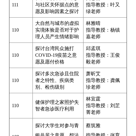
111
与社区关怀据点的意
指导教授：
叶又
愿及影响因素之探讨
绿
老师
大自然与城市的虚拟
林雅晴
110
实境体验是否对于护
指导教授：
杨镇
理人员产生情绪影响
嘉
老师
探讨台湾民众施打
邱孟琪
110
COVID-19疫苗之意
指导教授：
王俊
愿及愿付价格
毅
老师
探讨多次急诊且住院
萧昕艾
110
者之特性、疾病类
指导教授：
龚佩
别、检伤级别
珍
老师
林宜霆
健保护理之家照护失
110
指导教授：
刘芷
智者急诊医疗利用
菁
老师
探讨大学生对参与青
蔡筑雅
银共居之意愿、想法
指导教授：
张育