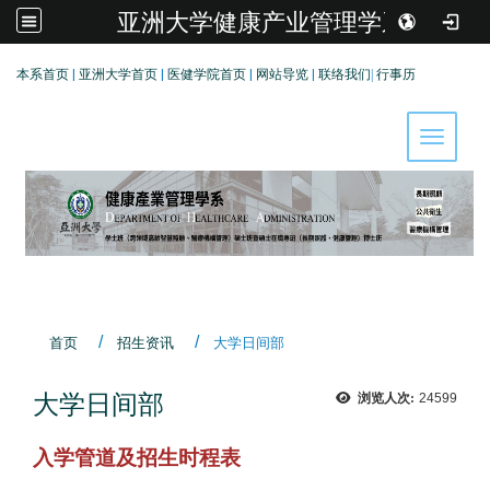
亚洲大学健康产业管理学系
:::
本系首页
|
亚洲大学首页
|
医健学院首页
|
网站导览
|
联络我们
|
行事历
Toggle 
首页
招生资讯
大学日间部
大学日间部
浏览人次:
24599
入学管道及招生时程表