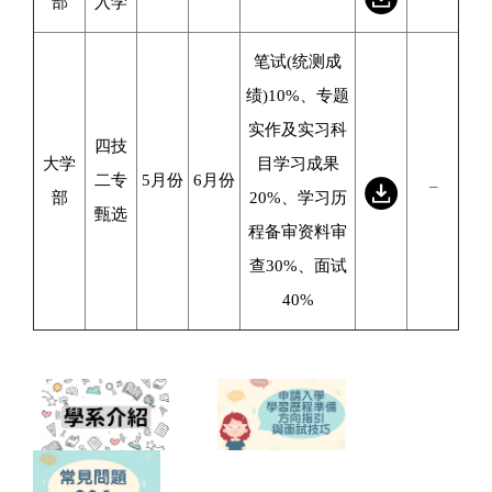
部
入学
笔试(统测成
绩)10%、专题
实作及实习科
四技
大学
目学习成果
二专
5月份
6月份
_
部
20%、学习历
甄选
程备审资料审
查30%、面试
40%