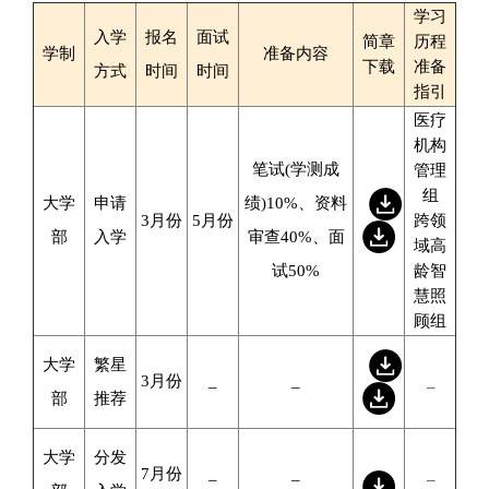
学习
入学
报名
面试
简章
历程
学制
准备内容
下载
准备
方式
时间
时间
指引
医疗
机构
笔试(学测成
管理
组
大学
申请
绩)10%、资料
3月份
5月份
跨领
部
入学
审查40%、面
域高
试50%
龄智
慧照
顾组
大学
繁星
3月份
_
_
_
部
推荐
大学
分发
7月份
_
_
_