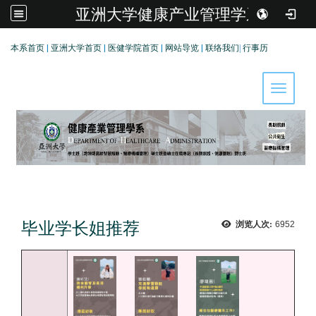
亚洲大学健康产业管理学系
:::
本系首页
|
亚洲大学首页
|
医健学院首页
|
网站导览
|
联络我们
|
行事历
Toggle 
毕业学长姐推荐
浏览人次:
6952