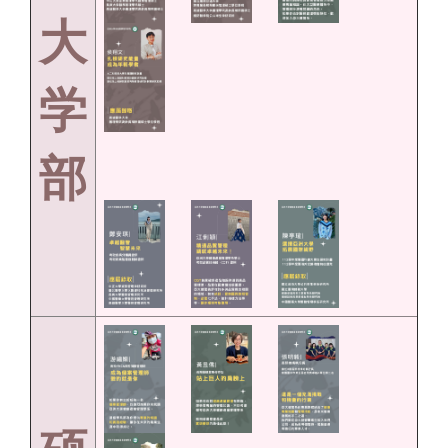
大
学
部