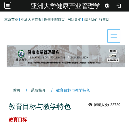
亚洲大学健康产业管理学系
:::
本系首页
|
亚洲大学首页
|
医健学院首页
|
网站导览
|
联络我们
|
行事历
Toggle 
首页
系所简介
教育目标与教学特色
教育目标与教学特色
浏览人次:
22720
教育目标