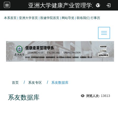
亚洲大学健康产业管理学系
:::
本系首页
|
亚洲大学首页
|
医健学院首页
|
网站导览
|
联络我们
|
行事历
Toggle 
首页
系友专区
系友数据库
系友数据库
浏览人次:
13613