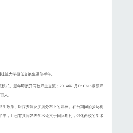
还到杜兰大学担任交换生进修半年。
模式。翌年即展开两校师生交流；2014年1月Dr. Chen带领师
近百人。
卫生政策、医疗资源及疾病分布上的差异。在台期间的参访机
修半年，且已有共同发表学术论文于国际期刊，强化两校的学术