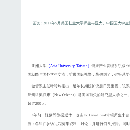
2017年5月美国杜兰大学师生与亚大、中国医大学
图说：
亚洲大学
（Asia University, Taiwan）
健康产业管理系积极办
国就能与国外学生交流，扩展国际视野；暑假到了，健管系学
健管系主任叶玲玲指出，近年长期照护议题日受重视，该系
那州纽奥良市（New Orleans）是美国顶尖的研究型大学之
超过200人。
3年前，陈紫郎教授退休，改由Dr. David Seal
流；各组在参访过程蒐集资料、讨论，并进行口头报告。同时安排参访机构