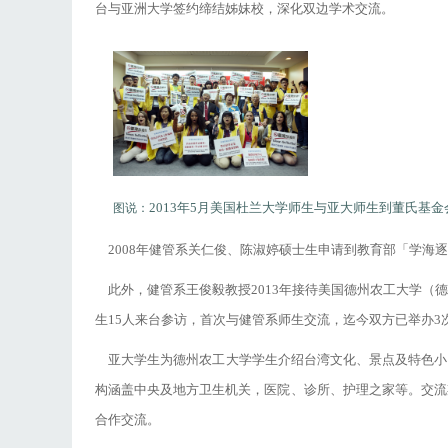
台与亚洲大学签约缔结姊妹校，深化双边学术交流。
2013年5月美国杜兰大学师生与亚大师生到董氏基
图说：
2008年健管系关仁俊、陈淑婷硕士生申请到教育部「学海
此外，健管系王俊毅教授2013年接待美国德州农工大学（德州A&
生15人来台参访，首次与健管系师生交流，迄今双方已举办3
亚大学生为德州农工大学学生介绍台湾文化、景点及特色小
构涵盖中央及地方卫生机关，医院、诊所、护理之家等。交流
合作交流。