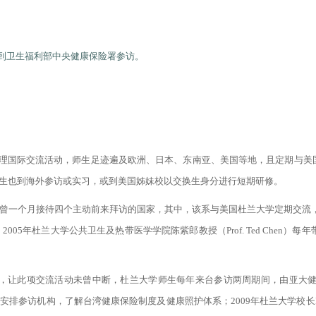
生到卫生福利部中央健康保险署参访。
理国际交流活动，师生足迹遍及欧洲、日本、东南亚、美国等地，且定期与美
生也到海外参访或实习，或到美国姊妹校以交换生身分进行短期研修。
曾一个月接待四个主动前来拜访的国家，其中，该系与美国杜兰大学定期交流，从
一。2005年杜兰大学公共卫生及热带医学学院陈紫郎教授（Prof. Ted Che
带领师生来台，让此项交流活动未曾中断，杜兰大学师生每年来台参访两周期间，由
，了解台湾健康保险制度及健康照护体系；2009年杜兰大学校长Prof. Scott 