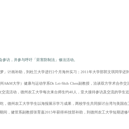
金会参访，并参与呼吁「菸害防制法」修法活动。
逐梦」计画补助，到杜兰大学进行2个月海外实习；2011年大学部郭文琪同学
M大学）健康与运动学系Dr. Lei-Shih Chen副教授，洽谈双方学术合作交流
次交流活动，德州农工大学每次来台师生约40人，亚大接待参访及交流的学生
吃，德州农工大学学生以海报展示学习成果，两校学生共同探讨台湾与美国在
期间，健管系副教授张育嘉2015年获得科技部补助，到德州农工大学短期进