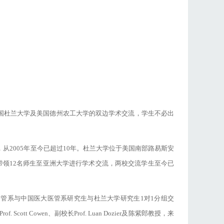
国杜兰大学及美国德州农工大学的双边学术交流，学生不必出
2005年至今已超过10年。杜兰大学位于美国南部路易斯安
n）每年带领12名师生至亚洲大学进行学术交流，两校交流学生至今已
亚大健管系与中国医大医管系研究生与杜兰大学研究生1对1分组交
Cowen、副校长Prof. Luan Dozier及陈紫郎教授，来