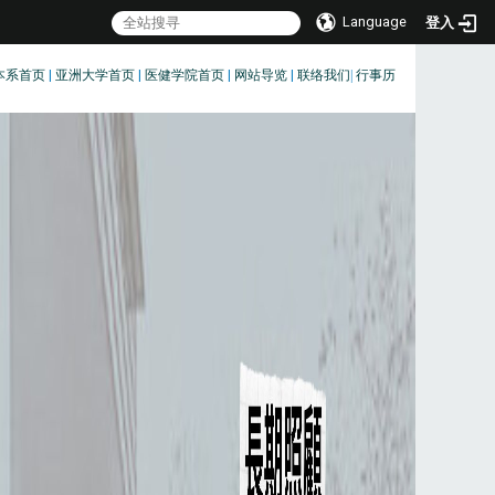
Language
登入
本系首页
|
亚洲大学首页
|
医健学院首页
|
网站导览
|
联络我们
|
行事历
:::