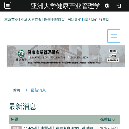
亚洲大学健康产业管理学系
:::
本系首页
|
亚洲大学首页
|
医健学院首页
|
网站导览
|
联络我们
|
行事历
Toggle 
首页
最新消息
最新消息
标题
张贴日期
114-2硕士班暨硕士在职专班论文口试时间
2026-07-14
重要