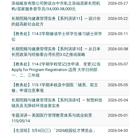
添福银发有限公司附设台中市私立添福居家长照机
2026-05-27
构/居家服务督导员/34,000-38,000元
长期照顾与健康管理实务【系列演讲11】— 设计你
2026-05-22
的超高龄社会处方
【教务处】114-2学期修读学士班学生修习硕士班学
2026-05-11
位
长期照顾与健康管理实务【系列演讲10】— 从日本
2026-05-08
长照政策与经验看台湾长照3.0之推动策略
【教务处】114-2学期学程登记(含申请、变更)公告
2026-05-07
Apply for Program Registration-适用 大学日间部
一、二、三年级
【教务处】115-1学期本校及中国医「辅系、双主
2026-05-05
修」申请注意事项
长期照顾与健康管理实务【系列演讲9】— 智慧科技
2026-05-04
辅具及无障碍环境改善实务
专题演讲— 美国医疗管理教育体系与就业前景
2026-05-01
115/05/14
【生涯组】5月6日(三) 「2026校园征才博览会」
2026-04-30