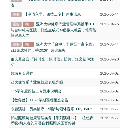
表
【申请入学、四技二专】 新生讯息
2026-06-11
重要
亚洲大学健康产业管理学系携手HTC
2025-04-25
重要
热门
与台中慈济医院，打造生成式AI虚拟人教案，培育智
慧健康人才
亚洲大学「台中市丰原区丰富专案」
2024-03-11
重要
热门
2日完成签约，拚2028年营运服务
董氏基金会 「跨时光．限时信」照片、短文征件活
2026-07-20
动
领域专长课程
2026-07-02
亚大健管系毕业生就业表现亮眼
2026-07-02
115学年度四技二专甄审说明会​​​​
2026-06-02
【教务处】115-1学期课程预选公告
2026-06-02
专题演讲— 另类辅疗：铜锣与颂钵音乐 115/06/02
2026-05-27
长期照顾与健康管理实务【系列演讲12】— 植感森
2026-05-27
呼吸-助人者的芳香自我照顾减压暂停键