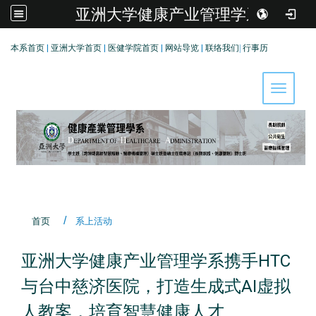
亚洲大学健康产业管理学系
:::
本系首页
|
亚洲大学首页
|
医健学院首页
|
网站导览
|
联络我们
|
行事历
Toggle 
首页
系上活动
亚洲大学健康产业管理学系携手HTC
与台中慈济医院，打造生成式AI虚拟
人教案，培育智慧健康人才