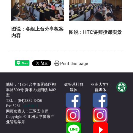
图说：各组上台分享教案
图说：HTC讲师授课实景
内容
Print this page
Share
地址：41354 台中市雾峰区柳
健管系社群
亚洲大学社
丰路500号 资讯大楼四楼 I402
媒体
群媒体
室
TEL： (04)2332-3456
Ext.5261
联络我们
网页负责人：王翠宏老师
Copyright © 亚洲大学健康产
业管理学系