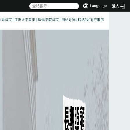
Language
登入
本系首页
|
亚洲大学首页
|
医健学院首页
|
网站导览
|
联络我们
|
行事历
:::