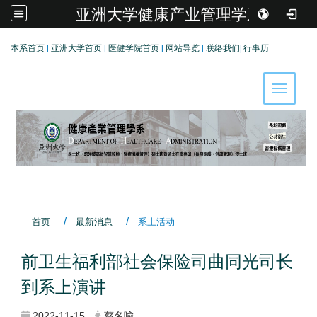
亚洲大学健康产业管理学系
:::
本系首页
|
亚洲大学首页
|
医健学院首页
|
网站导览
|
联络我们
|
行事历
Toggle 
首页
最新消息
系上活动
前卫生福利部社会保险司曲同光司长
到系上演讲
2022-11-15
蔡名喩