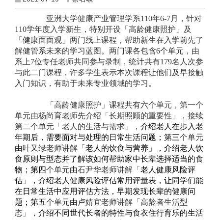
亚洲大学健康产业管理学系110年6-7月，针对
110学年度入学新生，特别开设「高龄健康照护」及
「健康面面观」两门线上课程，帮助新生在入学前先了
解健管系未来的学习蓝图。两门课各包含6个单元，由
系上7位专任老师共同参与录制，统计共有179名人次参
与此二门课程，许多学生表示本次课程让他们及早接触
入门知识，有助于未来专业领域的学习。
「高龄健康照护」课程共有六个单元，第一个
单元由杨尚育老师先介绍「长期照顾的重要性」，接续
第二个单元「老人的生活与需求」，
介绍老人在步入老
年期后，需要面对与处理的日常生活问题；第三
个单元
由
叶又绿老师讲解「
老人的饮食与营养」，介绍老人饮
食原则与型态并了解该如何帮助家中长辈选择适当的食
物；第四
个单元
由
石尹华老师讲解「
老人健康风险评
估」，介绍老人健康风险评估常用评量表，让同学们能
在日常生活中应用评估方法，早期发现长辈的健康问
题；第五
个单元
由
卢婧宜老师讲解「高龄者生活型
态」，
介绍不同世代长者的特性与食衣住行育乐的生活