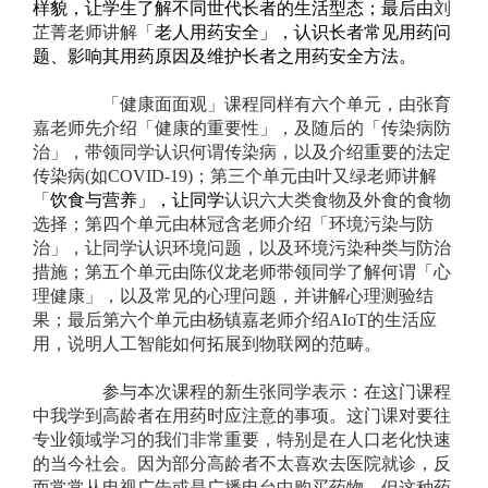
样貌，让学生了解不同世代长者的生活型态；最后由
刘
芷菁老师讲解「
老人用药安全」，认识长者常见用药问
题、影响其用药原因及维护长者之用药安全方法。
「健康面面观」课程同样有六个单元，由张育
嘉老师先介绍「健康的重要性」，及随后的「传染病防
治」，带领同学认识何谓传染病，以及介绍重要的法定
传染病(如COVID-19)；第三个单元由叶又绿老师讲解
「
饮食与营养」，让同学
认识六大类食物及外食的食物
选择；第四个单元由林冠含老师介绍「环境污染与防
治」，让同学认识环境问题，以及环境污染种类与防治
措施；第五个单元由陈仪龙老师带领同学了解何谓「心
理健康」，以及常见的心理问题，并讲解心理测验结
果；最后第六个单元由杨镇嘉老师介绍AIoT的生活应
用，说明人工智能如何拓展到物联网的范畴。
参与本次课程的新生张同学表示：在这门课程
中我学到高龄者在用药时应注意的事项。这门课对要往
专业领域学习的我们非常重要，特别是在人口老化快速
的当今社会。因为部分高龄者不太喜欢去医院就诊，反
而常常从电视广告或是广播电台中购买药物，但这种药