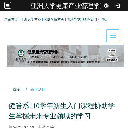
亚洲大学健康产业管理学系
:::
本系首页
|
亚洲大学首页
|
医健学院首页
|
网站导览
|
联络我们
|
行事历
Toggle 
首页
系上活动
健管系110学年新生入门课程协助学
生掌握未来专业领域的学习
2021-07-19
蔡名喩