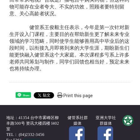
物可能存在业者夸大、不实的功效，照顾者要特别留
意、关心高龄者状况。
健管系王俊毅主任表示，今年是第一次针对新
生开设入门课程，主要目的在帮助新生更了解未来专业
领域的学习范畴，同时使学生能够善用高中毕业后的这
段时间，以衔接九月即将到来的大学生涯，期盼新生们
能更快融入健管系这个大家庭。本次课程多亏系上许多
老师共同筹划与制作，同学们回馈也相当好，预定未来
也将持续办理。
Print this page
Share
地址：41354 台中市雾峰区柳
健管系社群
亚洲大学社
丰路500号 资讯大楼四楼 I402
媒体
群媒体
室
TEL： (04)2332-3456