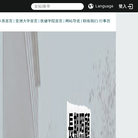
Language
登入
本系首页
|
亚洲大学首页
|
医健学院首页
|
网站导览
|
联络我们
|
行事历
:::