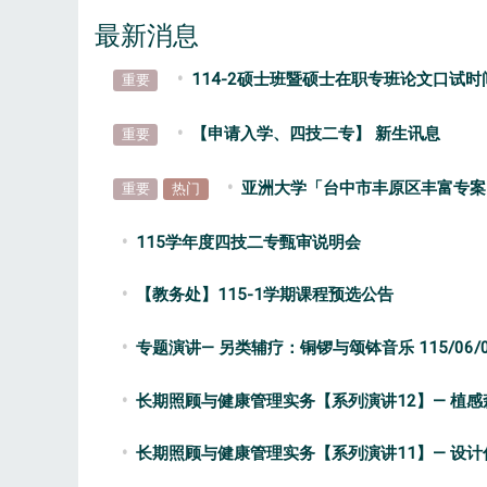
最新消息
114-2硕士班暨硕士在职专班论文口试时
重要
【申请入学、四技二专】 新生讯息
重要
亚洲大学「台中市丰原区丰富专案」
重要
热门
115学年度四技二专甄审说明会​​​​
【教务处】115-1学期课程预选公告
专题演讲— 另类辅疗：铜锣与颂钵音乐 115/06/0
长期照顾与健康管理实务【系列演讲12】— 植
长期照顾与健康管理实务【系列演讲11】— 设