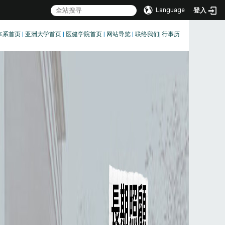
Language
登入
本系首页
|
亚洲大学首页
|
医健学院首页
|
网站导览
|
联络我们
|
行事历
:::