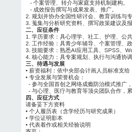
-
个案管理、转介与家庭支持机制建构。
-
成效报告撰写与成果发表、推广。
2.
规划并协办全国性研讨会、教育训练与
3.
蒐集与分析研究资料、撰写政策建议及
二、应征条件
1.
学历要求：具心理学、社工、护理、公
2.
工作经验：具青少年辅导、个案管理、
3.
技能要求：熟悉AI应用工具、SPSS、Wo
4.
核心能力：具专案规划、执行与沟通协
三、待遇与发展
•
薪资福利：依中央部会计画人员标准支给
•
专业发展与荣誉机会：
-
参与全国首创之网络成瘾防治模式推广
-
与心理、医疗与教育等顶尖团队合作，
四、应征方式
请备妥下方资料
•
个人履历表（含学经历与研究成果）
•
学位证明影本
•
代表着作或相关经验
说
明
寄至：