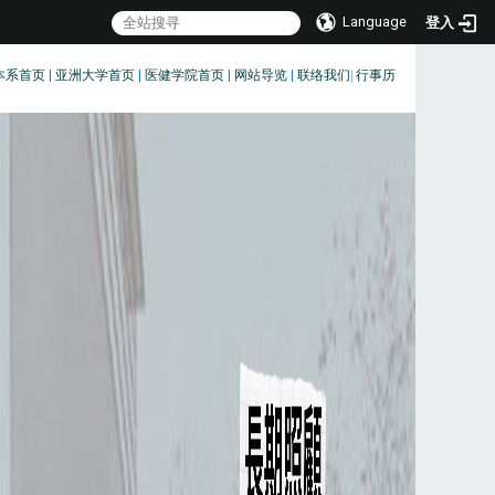
Language
登入
本系首页
|
亚洲大学首页
|
医健学院首页
|
网站导览
|
联络我们
|
行事历
:::