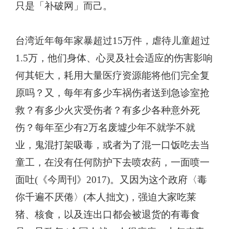
只是「补破网」而己。
台湾近年每年家暴超过15万件，虐待儿童超过
1.5万，他们身体、心灵及社会适应的伤害影响
何其钜大，耗用大量医疗资源能将他们完全复
原吗？又，每年有多少车祸伤者送到急诊室抢
救？有多少火灾受伤者？有多少各种意外死
伤？每年至少有2万名废墟少年不就学不就
业，鬼混打架吸毒，或者为了混一口饭吃去当
童工，在没有任何防护下去喷农药，一面喷一
面吐(
《
今周刊
》
2017)
。又因为这个政府
〈
毒
你千遍不厌倦
〉
(
本人拙文)，强迫大家吃莱
猪、核食，以及连出口都会被退货的有毒食