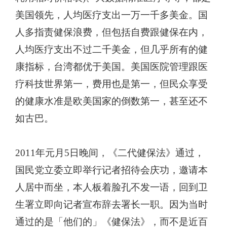
美国领先，人均医疗支出一万一千多美金。国
人多指责健保浪费，但包括自费跟健保在内，
人均医疗支出不过二千美金，但几乎所有的健
康指标，台湾都优于美国。美国医院管理跟医
疗科技世界第一，费用也是第一，但民众享受
的健康水准是欧美国家的倒数第一，甚至还不
如古巴。
2011
年元月5日晚间，
《
二代健保法
》
通过，
国民党立委立即举行记者招待会庆功，邀请本
人居中而坐，本人板着脸孔不发一语，回到卫
生署立即向记者宣布辞去署长一职。因为当时
通过的是
「
他们的
」
《
健保法
》
，而不是近百