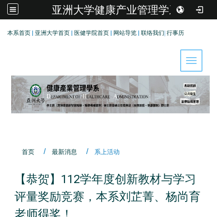
亚洲大学健康产业管理学系
:::
本系首页
|
亚洲大学首页
|
医健学院首页
|
网站导览
|
联络我们
|
行事历
Toggle 
首页
最新消息
系上活动
【恭贺】112学年度创新教材与学习
评量奖励竞赛，本系刘芷菁、杨尚育
老师得奖！