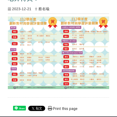
2023-12-21
蔡名喩
Print this page
Share