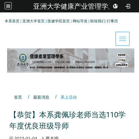
亚洲大学健康产业管理学系
:::
本系首页
|
亚洲大学首页
|
医健学院首页
|
网站导览
|
联络我们
|
行事历
Toggle 
首页
最新消息
系上活动
【恭贺】本系龚佩珍老师当选110学
年度优良班级导师
2023-01-04
蔡名喩