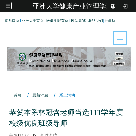
亚洲大学健康产业管理学系
:::
本系首页
|
亚洲大学首页
|
医健学院首页
|
网站导览
|
联络我们
|
行事历
Toggle 
首页
最新消息
系上活动
恭贺本系林冠含老师当选111学年度
校级优良班级导师
2024-01-02
蔡名喩