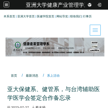
亚洲大学健康产业管理学系
:::
本系首页
|
亚洲大学首页
|
医健学院首页
|
网站导览
|
联络我们
|
行事历
Toggle 
首页
最新消息
系上活动
亚大保健系、健管系，与台湾辅助医
学医学会签定合作备忘录
2023-07-27
蔡名喩