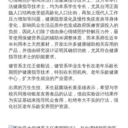
心情绪照护谘询乐活疗法健康指导技术士、汉方草本疗
法健康指导技术士，均为本系学生专长，尤其台湾正面
臨人口结构改变超高龄化人口比例，再加上现代人工作
压力增加等问题，健康隐形退化及慢性免疫发炎等身体
变化，影响民众生活品质外也造成政府医療资源投入的
负担，因此人们除了借由身心情绪照护舒解压力外，最
常使用保健营养品的辅助來调整体质，而本系师生近年
來利用本土天然素材，开发出许多健康辅助相关应用的
产品，并借由研究设计证明其确切功效，尤其符合健康
指导技术士的职能要求。
健管系主任王俊毅说，健管系毕业生专长在老年乐龄长
期照护健康指导技术，特别在长照机构、老年乐龄健康
中心，扩大学生就业的产业需求。
出席的万生生技、禾生菇菌场长黄圣雄表示，希望与学
校共同推动银发友善食品的认证，借由实验设计结果作
为实证基础来指导民众食用，杜绝夸大不实的疗法，强
化社区老年乐龄安养照护资源。