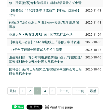
修、跨系(他系)专长学程等〕期末成绩登录方式申请
【教务处】114-2学期申请或放弃【辅系、双主修】
2025-11-13
公告
(林冠含老师) 亚洲大学 教师公开授课 /教学观摩 说
2025-11-11
课表
亚洲大学 × 教育部USR计画｜园艺治疗工作坊
2025-11-04
【教务处 - 公告】114-1学期线上「停修」申请资讯
2025-10-30
115学年度硕博士班甄试入学招生简章
2025-10-17
卫生福利部「青少年网络成瘾防治计画」/专案助理/
2025-10-16
薪资福利依中央部会计画人员标准支给
国科会计画/博士后研究员/薪资福利依国科会博士后
2025-10-16
研究员标准支给
最前
1
2
3
4
5
上一页
下一页
最后
Print this page
Share