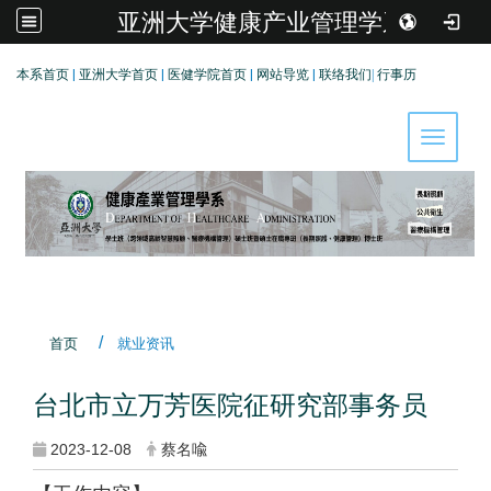
亚洲大学健康产业管理学系
:::
本系首页
|
亚洲大学首页
|
医健学院首页
|
网站导览
|
联络我们
|
行事历
Toggle 
首页
就业资讯
台北市立万芳医院征研究部事务员
2023-12-08
蔡名喩