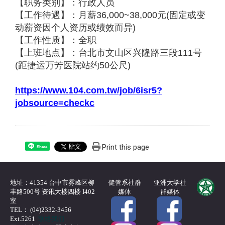
【职务类别】：行政人员
【工作待遇】：月薪
36,000~38,000
元
(
固定或变
动薪资因个人资历或绩效而异
)
【工作性质】：全职
【上班地点】：台北市文山区兴隆路三段
111
号
(
距捷运万芳医院站约
50
公尺
)
https://www.104.com.tw/job/6isr5?
jobsource=checkc
Print this page
Share
地址：41354 台中市雾峰区柳
健管系社群
亚洲大学社
丰路500号 资讯大楼四楼 I402
媒体
群媒体
室
TEL： (04)2332-3456
Ext.5261
联络我们