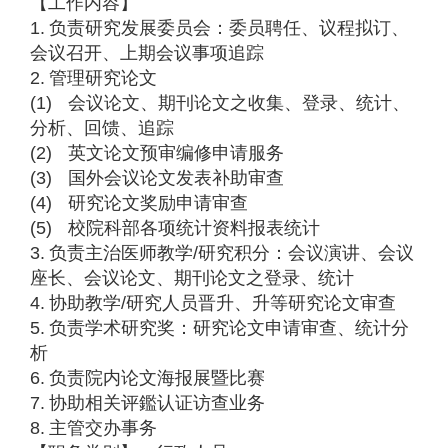
【工作内容】
1.
负责研究发展委员会：委员聘任、议程拟订、
会议召开、上期会议事项追踪
2.
管理研究论文
(1)
会议论文、期刊论文之收集、登录、统计、
分析、回馈、追踪
(2)
英文论文预审编修申请服务
(3)
国外会议论文发表补助审查
(4)
研究论文奖励申请审查
(5)
校院科部各项统计资料报表统计
3.
负责主治医师教学
/
研究积分：会议演讲、会议
座长、会议论文、期刊论文之登录、统计
4.
协助教学
/
研究人员晋升、升等研究论文审查
5.
负责学术研究奖：研究论文申请审查、统计分
析
6.
负责院内论文海报展暨比赛
7.
协助相关评鑑认证访查业务
8.
主管交办事务