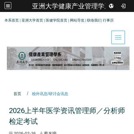
亚洲大学健康产业管理学系
:::
本系首页
|
亚洲大学首页
|
医健学院首页
|
网站导览
|
联络我们
|
行事历
Toggle 
首页
校外讯息/研讨会讯息
2026上半年医学资讯管理师／分析师
检定考试
2026-02-26
蔡名喩