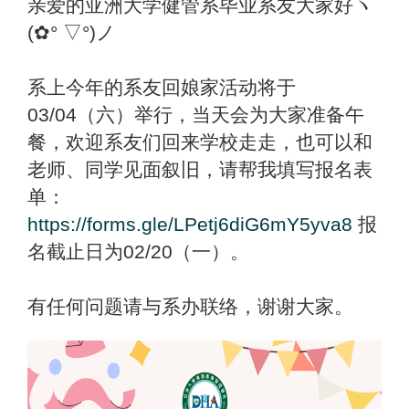
亲爱的亚洲大学健管系毕业系友大家好ヽ
(✿° ▽°)ノ
系上今年的系友回娘家活动将于
03/04（六）举行，当天会为大家准备午
餐，欢迎系友们回来学校走走，也可以和
老师、同学见面叙旧，请帮我填写报名表
单：
https://forms.gle/LPetj6diG6mY5yva8
报
名截止日为02/20（一）。
有任何问题请与系办联络，谢谢大家。