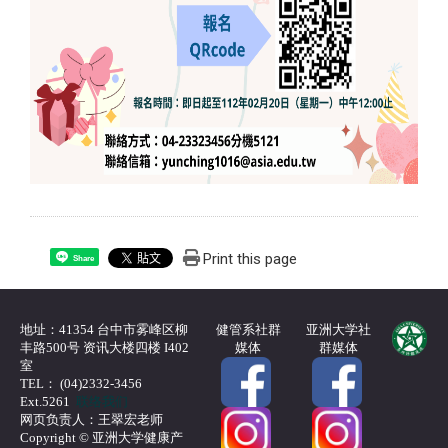
Print this page
Share
地址：41354 台中市雾峰区柳
健管系社群
亚洲大学社
丰路500号 资讯大楼四楼 I402
媒体
群媒体
室
TEL： (04)2332-3456
Ext.5261
联络我们
网页负责人：王翠宏老师
Copyright © 亚洲大学健康产