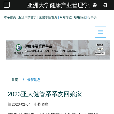
亚洲大学健康产业管理学系
:::
本系首页
|
亚洲大学首页
|
医健学院首页
|
网站导览
|
联络我们
|
行事历
Toggle 
首页
最新消息
2023亚大健管系系友回娘家
2023-02-04
蔡名喩