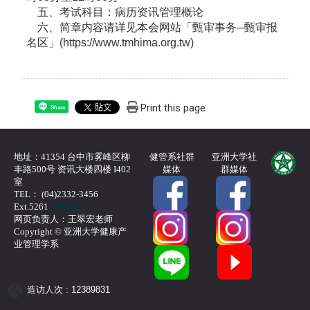
五、考试科目：病历资讯管理概论
六、简章内容请详见本会网站「甄审事务─甄审报
名区」(https://www.tmhima.org.tw)
Print this page
Share
地址：41354 台中市雾峰区柳
健管系社群
亚洲大学社
丰路500号 资讯大楼四楼 I402
媒体
群媒体
室
TEL： (04)2332-3456
Ext.5261
联络我们
网页负责人：王翠宏老师
Copyright © 亚洲大学健康产
业管理学系
造访人次 : 12389831