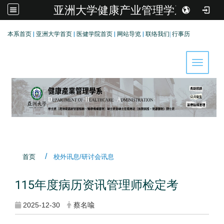
亚洲大学健康产业管理学系
:::
本系首页
|
亚洲大学首页
|
医健学院首页
|
网站导览
|
联络我们
|
行事历
Toggle 
首页
校外讯息/研讨会讯息
115年度病历资讯管理师检定考
2025-12-30
蔡名喩