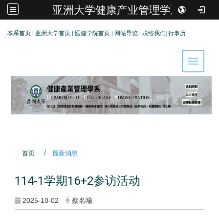
亚洲大学健康产业管理学系
:::
本系首页
|
亚洲大学首页
|
医健学院首页
|
网站导览
|
联络我们
|
行事历
Toggle 
首页
最新消息
114-1学期16+2参访活动
2025-10-02
蔡名喩