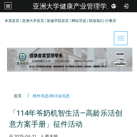
亚洲大学健康产业管理学系
:::
本系首页
|
亚洲大学首页
|
医健学院首页
|
网站导览
|
联络我们
|
行事历
Toggle 
首页
校外讯息/研讨会讯息
「114年爷奶机智生活—高龄乐活创
意方案手册」征件活动
2025-04-21
蔡名喩