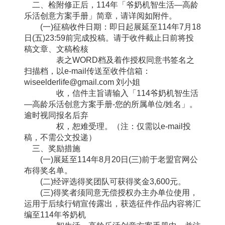
二、检附修正后，114年「爷奶机智生活—高龄
乐活创意方案手册」简章，请详阅如附件。
(一)征稿收件日期：即日起展延至114年7月18
日(五)23:59前完成投稿。请于收件截止日前将投
稿文章、文稿检核
表之WORD档及着作授权同意书签名之
扫描档，以e-mail传送至收件信箱：
wiseelderlife@gmail.com 刘小姐
收，信件主旨请输入「114爷奶机智生活
—高龄乐活创意方案手册-您的所属单位/姓名」。
逾时视同报名后弃
权，恕难受理。（注：仅需以e-mail投
稿，不需公文投递）
三、奖励措施
(一)展延至114年8月20日(三)前于老盟官网公
布得奖名单。
(二)经评选得奖团队可获得奖金3,600元。
(三)得奖者须同意无偿授权办主办单位使用，
运用于后续行销宣传露出，获选征件作品内容将汇
编至114年爷奶机