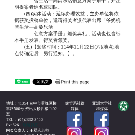
智生活—高龄乐活创意方案手册中，并注
明提案者姓名或团队。
(四)实体活动：延续办理效益，主办单位将依
据获奖投稿单位，邀请得奖者派代表出席「爷奶机
智生活—高龄乐活
创意方案手册」颁奖典礼，活动也包含纸
本手册发表、得奖者颁奖。
(五)【颁奖时间：114年11月22日(六)/地点:地
点待确定后，另行通知。】。
Print this page
Share
地址：41354 台中市雾峰区柳
健管系社群
亚洲大学社
丰路500号 资讯大楼四楼 I402
媒体
群媒体
室
TEL： (04)2332-3456
Ext.5261
联络我们
网页负责人：王翠宏老师