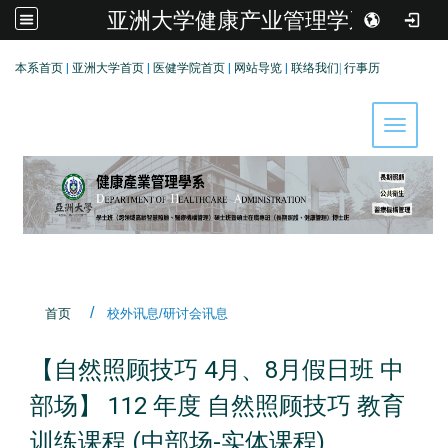
亚洲大学健康产业管理学系
:::
本系首页
|
亚洲大学首页
|
医健学院首页
|
网站导览
|
联络我们
|
行事历
Toggle 
首页
校外讯息/研讨会讯息
【自然照顾技巧 4月、8月假日班 中
部场】 112 年度 自然照顾技巧 教育
训练课程 (中部场-实体课程)