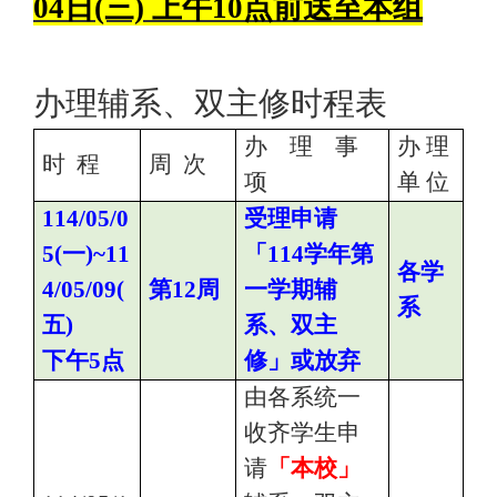
04日(三) 上午10点前送至本组
办理辅系、双主修时程表
办 理 事
办 理
时 程
周 次
项
单 位
114/05/0
受理申请
5(
一)~11
「114学年第
各学
4/05/09(
第12周
一学期辅
系
五)
系、双主
下午5点
修」或放弃
由各系统一
收齐学生申
请
「本校」