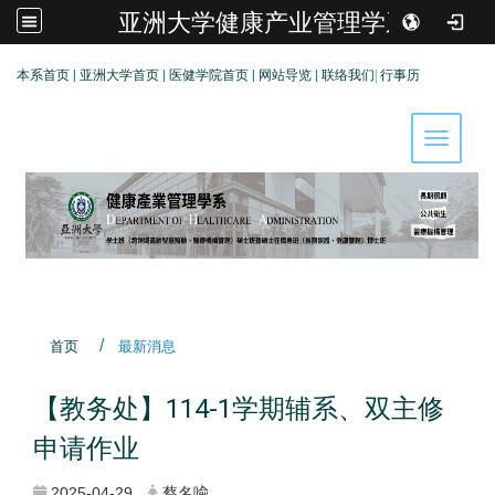
亚洲大学健康产业管理学系
:::
本系首页
|
亚洲大学首页
|
医健学院首页
|
网站导览
|
联络我们
|
行事历
Toggle 
首页
最新消息
【教务处】114-1学期辅系、双主修
申请作业
2025-04-29
蔡名喩