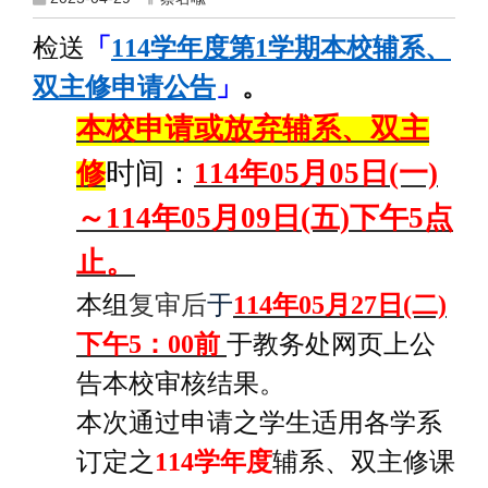
检送
「
114学年度第1学期本校辅系、
双主修申请公告
」
。
本校申请或放弃辅系、双主
修
时间：
114
年05月05日(一)
～114年05月09日(五)下午5点
止。
本组
复审后
于
114
年05月27日(二)
下午5：00前
于教务处网页上公
告本校审核结果。
本次通过申请之学生适用各学系
订定之
114
学年度
辅系、双主修课