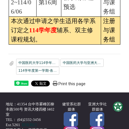
2~114/0
第16周
与课
预选
6/06
务组
本次通过申请之学生适用各学系
注册
订定之
114
学年度
辅系、双主修
与课
课程规划。
务组
中国医药大学114学年度第1学期开放_本校_或_亚洲大学_学生申请_辅系_双主修_注意事项.pdf
中国医药大学与亚洲大学学生修读辅系_双主修申请表_new.odt
114学年度第一学期-各系开放_本校_或_中医大_学生申请_辅系_双主修_缴交资料与修习科目学分规定.pdf
Print this page
Share
地址：41354 台中市雾峰区柳
健管系社群
亚洲大学社
丰路500号 资讯大楼四楼 I402
媒体
群媒体
室
TEL： (04)2332-3456
Ext.5261
联络我们