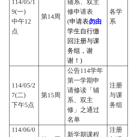
114/05/1
辅系、双主
9(
一)
修申请表
各学
第14周
中午12
(
申请表
勿由
系
点
学生自行缴
回注册与课
务组，谢
谢！)
公告114学年
第一学期申
114/05/2
注册
请修读「辅
7(
二)
第15周
与课
系、双主
下午5点
务组
修」之通过
名单
114/06/0
注册
新学期课程