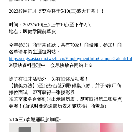
2023
校园征才博览会将于
5/10(
三
)
盛大开幕！！
时间：
2023/5/10(
三
)
上午
10
点至下午
2
点
地点：医健学院前草皮
今年参加厂商非常踊跃，共有
70
家厂商设摊，参加厂商
名单请参阅生涯组网站：
https://cdgs.asia.edu.tw/zh_cn/EmploymentInfo/CampusTalent/Tal
※职缺资料整理中，会尽快放在网站上※
除了有征才活动外，另有抽奖活动喔！
【抽奖办法】
)
至服务台签到取得集点券，并于
5
家厂商
摊位面试，即可获得一张摸彩券
※若至服务台签到时出示履历表，即可取得第二张集点
券喔！
(
面试时要递送履历表才能获得厂商盖章
)
5/10(
三
)
欢迎踊跃参加喔
~