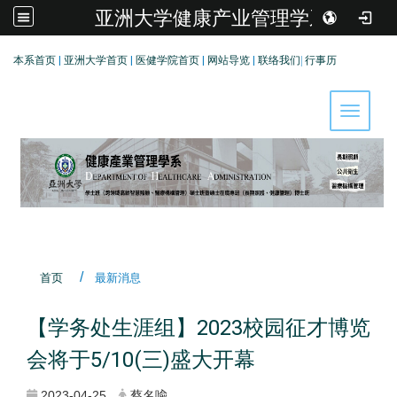
亚洲大学健康产业管理学系
:::
本系首页
|
亚洲大学首页
|
医健学院首页
|
网站导览
|
联络我们
|
行事历
Toggle 
首页
最新消息
【学务处生涯组】2023校园征才博览
会将于5/10(三)盛大开幕
2023-04-25
蔡名喩