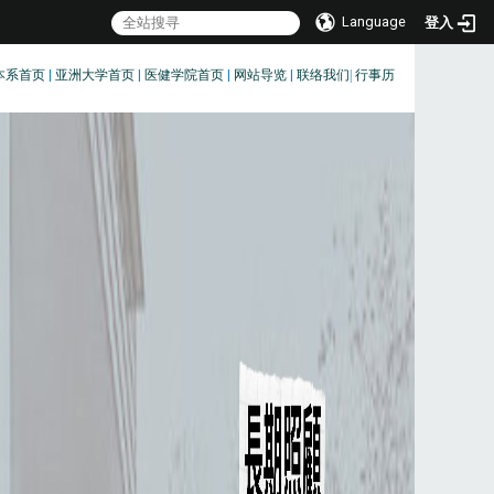
Language
登入
本系首页
|
亚洲大学首页
|
医健学院首页
|
网站导览
|
联络我们
|
行事历
:::