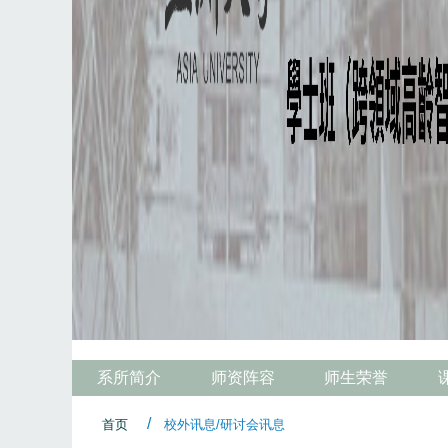
系所简介
师资阵容
师生荣誉
首页
校外讯息/研讨会讯息