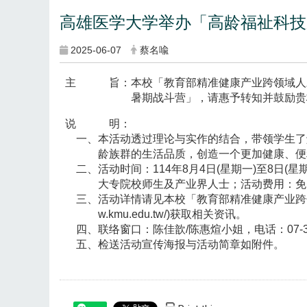
高雄医学大学举办「高龄福祉科技
2025-06-07
蔡名喩
主 旨：本校「教育部精准健康产业跨领域人才
暑期战斗营」，请惠予转知并鼓励贵校学
说 明：
一、本活动透过理论与实作的结合，带领学生了
龄族群的生活品质，创造一个更加健康、便
二、活动时间：114年8月4日(星期一)至8日(
大专院校师生及产业界人士；活动费用：免费；报
三、活动详情请见本校「教育部精准健康产业跨领域人才
w.kmu.edu.tw/)获取相关资讯。
四、联络窗口：陈佳歆/陈惠煊小姐，电话：07-322-19
五、检送活动宣传海报与活动简章如附件。