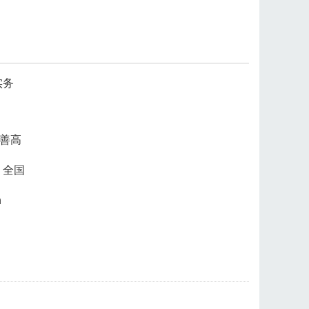
实务
善高
：全国
h