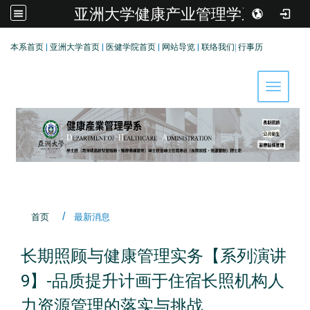
亚洲大学健康产业管理学系
:::
本系首页
|
亚洲大学首页
|
医健学院首页
|
网站导览
|
联络我们
|
行事历
Toggle 
首页
最新消息
长期照顾与健康管理实务【系列演讲
9】-品质提升计画于住宿长照机构人
力资源管理的落实与挑战