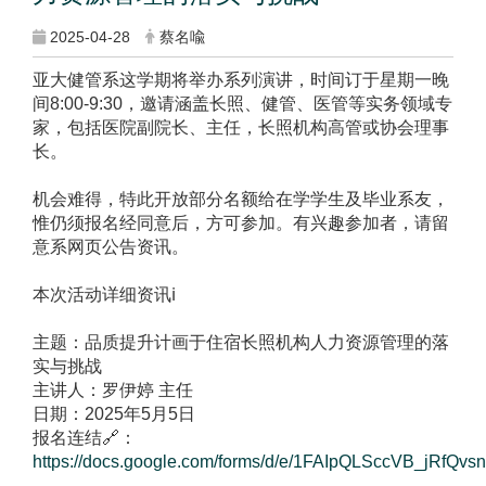
2025-04-28
蔡名喩
亚大健管系这学期将举办系列演讲，时间订于星期一晚
间8:00-9:30，邀请涵盖长照、健管、医管等实务领域专
家，包括医院副院长、主任，长照机构高管或协会理事
长。
机会难得，特此开放部分名额给在学学生及毕业系友，
惟仍须报名经同意后，方可参加。有兴趣参加者，请留
意系网页公告资讯。
本次活动详细资讯ℹ️
主题：品质提升计画于住宿长照机构人力资源管理的落
实与挑战
主讲人：罗伊婷 主任
日期：2025年5月5日
报名连结🔗：
https://docs.google.com/forms/d/e/1FAIpQLSccVB_jRfQv