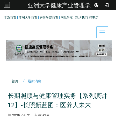
亚洲大学健康产业管理学系
:::
本系首页
|
亚洲大学首页
|
医健学院首页
|
网站导览
|
联络我们
|
行事历
Toggle 
首页
最新消息
长期照顾与健康管理实务【系列演讲
12】-长照新蓝图：医养大未来
2025-05-21
蔡名喩