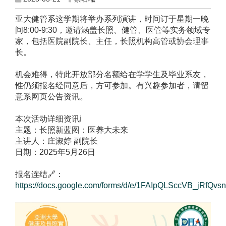
亚大健管系这学期将举办系列演讲，时间订于星期一晚
间8:00-9:30，邀请涵盖长照、健管、医管等实务领域专
家，包括医院副院长、主任，长照机构高管或协会理事
长。
机会难得，特此开放部分名额给在学学生及毕业系友，
惟仍须报名经同意后，方可参加。有兴趣参加者，请留
意系网页公告资讯。
本次活动详细资讯ℹ️
主题：长照新蓝图：医养大未来
主讲人：庄淑婷 副院长
日期：2025年5月26日
报名连结🔗：
https://docs.google.com/forms/d/e/1FAIpQLSccVB_jRfQv