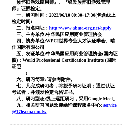
族怀旧游戏应用师』、『银发族怀旧游戏管理
师』证照检定。
一、研习时间：
2023/06/10 09:30~17:30(
包含线上
检定时间
)
二、报名网址：
http://www.abma-org.net/apply
三、主办单位
:
中华民国应用商业管理协会
四、协办单位
:WPCI
世界专业人才认证学会、晴
佳国际有限公司
五、发证单位
:
中华民国应用商业管理协会
(
国内证
照
)
；
World Professional Certification Institute (
国际
证照
)
六、研习简章
:
请参考附件。
七、凡完成研习者，将授予研习证明；通过认证
考试者，并颁发检定合格证书。
八、研习型态
:
线上远距研习，采用
Google Meet
。
九、相关研习问题欢迎函询课程服务中心
:
service
@17learn.com.tw