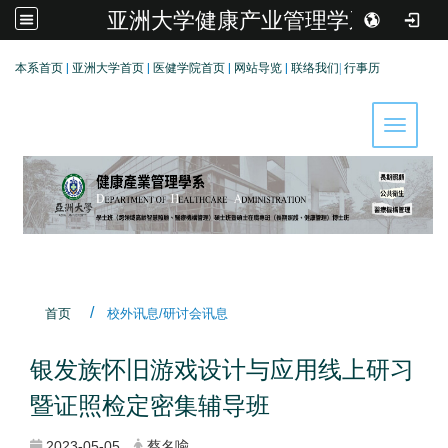
亚洲大学健康产业管理学系
:::
本系首页
|
亚洲大学首页
|
医健学院首页
|
网站导览
|
联络我们
|
行事历
Toggle 
首页
校外讯息/研讨会讯息
银发族怀旧游戏设计与应用线上研习
暨证照检定密集辅导班
2023-05-05
蔡名喩