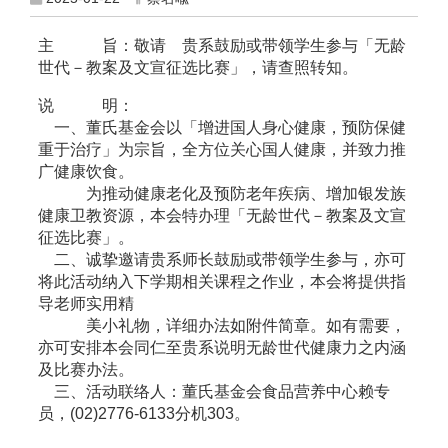
主 旨：敬请 贵系鼓励或带领学生参与「无龄
世代－教案及文宣征选比赛」，请查照转知。
说 明：
一、董氏基金会以「增进国人身心健康，预防保健
重于治疗」为宗旨，全方位关心国人健康，并致力推
广健康饮食。
为推动健康老化及预防老年疾病、增加银发族
健康卫教资源，本会特办理「无龄世代－教案及文宣
征选比赛」。
二、诚挚邀请贵系师长鼓励或带领学生参与，亦可
将此活动纳入下学期相关课程之作业，本会将提供指
导老师实用精
美小礼物，详细办法如附件简章。如有需要，
亦可安排本会同仁至贵系说明无龄世代健康力之内涵
及比赛办法。
三、活动联络人：董氏基金会食品营养中心赖专
员，(02)2776-6133分机303。