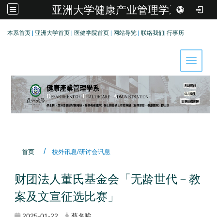
亚洲大学健康产业管理学系
:::
本系首页
|
亚洲大学首页
|
医健学院首页
|
网站导览
|
联络我们
|
行事历
Toggle 
首页
校外讯息/研讨会讯息
财团法人董氏基金会「无龄世代－教
案及文宣征选比赛」
2025-01-22
蔡名喩