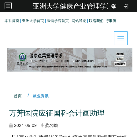
亚洲大学健康产业管理学系
:::
本系首页
|
亚洲大学首页
|
医健学院首页
|
网站导览
|
联络我们
|
行事历
Toggle 
首页
就业资讯
万芳医院应征国科会计画助理
2024-05-09
蔡名喩