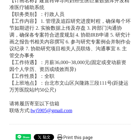
【计画名称】建置转译导向妇癌生医巨量数据库开发精
准医疗辅助系统
【职务类别】：行政人员
【工作内容】 1. 管理及追踪研究进度时程，确保每个环
节如期进行 2. 实验数据上传及存盘 3. 跨部门沟通协
调，确保各专案符合进度规划 4. 协助IRB申请 5. 研究计
画之报告书相关内容撰写 6. 参与研究专案例会并制作会
议纪录 7. 协助研究项目相关人员联络、沟通事宜 8. 主
管交办事务
【工作待遇】：月薪36,000~38,000元(固定或变动薪资
因个人学历、资历或绩效而异)
【工作性质】：全职
【上班地点】：台北市文山区兴隆路三段111号(距捷运
万芳医院站约50公尺)
请将履历寄至以下信箱
联络方式:
lwj5905@gmail.com
Print this page
Share