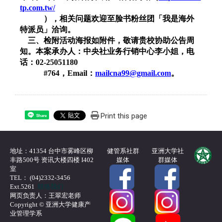
tp.com.tw/
），相关问题欢迎至脸书粉丝团「我是海外
特派员」洽询。
三、检附活动海报如附件，敬请贵校协助公告周
知。本案承办人：中央社业务行销中心李小姐，电
话：
02-25051180
#764
，
Email
：
mailcna99@gmail.com
。
Print this page
Share
地址：41354 台中市雾峰区柳
健管系社群
亚洲大学社
丰路500号 资讯大楼四楼 I402
媒体
群媒体
室
TEL： (04)2332-3456
Ext.5261
联络我们
网页负责人：王翠宏老师
Copyright © 亚洲大学健康产
业管理学系