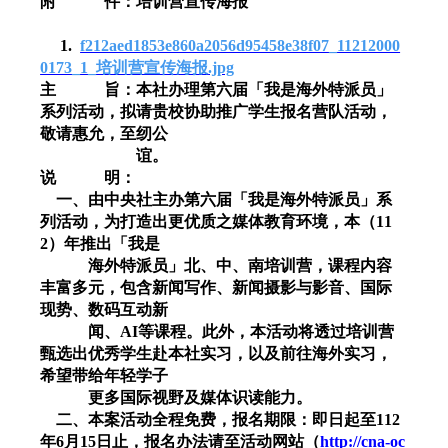
附 件：培训营宣传海报
1.
f212aed1853e860a2056d95458e38f07_11212000
0173_1_
培训营宣传海报
.jpg
主 旨：本社办理第六届「我是海外特派员」
系列活动，拟请贵校协助推广学生报名营队活动，
敬请惠允，至纫公
谊。
说 明：
一、由中央社主办第六届「我是海外特派员」系
列活动，为打造出更优质之媒体教育环境，本（
11
2
）年推出「我是
海外特派员」北、中、南培训营，课程内容
丰富多元，包含新闻写作、新闻摄影与影音、国际
现势、数码互动新
闻、
AI
等课程。此外，本活动将透过培训营
甄选出优秀学生赴本社实习，以及前往海外实习，
希望带给年轻学子
更多国际视野及媒体识读能力。
二、本案活动全程免费，报名期限：即日起至
112
年
6
月
15
日止，报名办法请至活动网站（
http://cna-oc