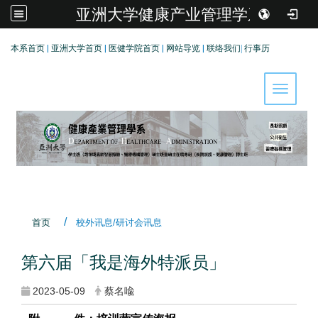
亚洲大学健康产业管理学系
:::
本系首页
|
亚洲大学首页
|
医健学院首页
|
网站导览
|
联络我们
|
行事历
Toggle 
首页
校外讯息/研讨会讯息
第六届「我是海外特派员」
2023-05-09
蔡名喩