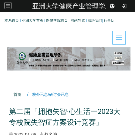
亚洲大学健康产业管理学系
:::
本系首页
|
亚洲大学首页
|
医健学院首页
|
网站导览
|
联络我们
|
行事历
Toggle 
首页
校外讯息/研讨会讯息
第二届「拥抱失智·心生活一2023大
专校院失智症方案设计竞赛」
2023-01-06
蔡名喩