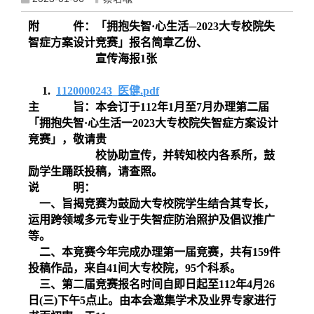
附 件：「拥抱失智
·
心生活
─2023
大专校院失
智症方案设计竞赛」报名简章乙份、
宣传海报
1
张
1.
1120000243_
医健
.pdf
主 旨：本会订于
112
年
1
月至
7
月办理第二届
「拥抱失智
·
心生活一
2023
大专校院失智症方案设计
竞赛」，敬请贵
校协助宣传，并转知校内各系所，鼓
励学生踊跃投稿，请查照。
说 明：
一、旨揭竞赛为鼓励大专校院学生结合其专长，
运用跨领域多元专业于失智症防治照护及倡议推广
等。
二、本竞赛今年完成办理第一届竞赛，共有
159
件
投稿作品，来自
41
间大专校院，
95
个科系。
三、第二届竞赛报名时间自即日起至
112
年
4
月
26
日
(
三
)
下午
5
点止。由本会邀集学术及业界专家进行