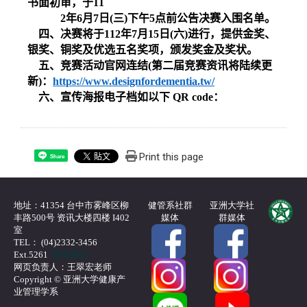
书面初审，于
11
2
年
6
月
7
日
(
三
)
下午
5
点前公告决赛入围名单。
四、决赛将于
112
年
7
月
15
日
(
六
)
进行，提供金奖、
银奖、铜奖及优选五名奖项，颁发奖金及奖状。
五、竞赛活动官网连结
(
第二届竞赛资讯将陆续更
新
)
：
https://www.designfordementia.tw/
六、宣传海报电子档如以下
QR code
：
Print this page
Share
地址：41354 台中市雾峰区柳
健管系社群
亚洲大学社
丰路500号 资讯大楼四楼 I402
媒体
群媒体
室
TEL： (04)2332-3456
Ext.5261
联络我们
网页负责人：王翠宏老师
Copyright © 亚洲大学健康产
业管理学系