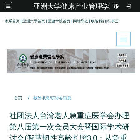
亚洲大学健康产业管理学系
:::
本系首页
|
亚洲大学首页
|
医健学院首页
|
网站导览
|
联络我们
|
行事历
Toggle 
首页
校外讯息/研讨会讯息
社团法人台湾老人急重症医学会办理
第八届第一次会员大会暨国际学术研
讨会(智慧韧性高龄长照3.0：从急重