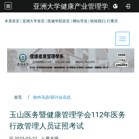
亚洲大学健康产业管理学系
:::
本系首页
|
亚洲大学首页
|
医健学院首页
|
网站导览
|
联络我们
|
行事历
Toggle 
首页
校外讯息/研讨会讯息
玉山医务暨健康管理学会112年医务
行政管理人员证照考试
2023-03-22
蔡名喩