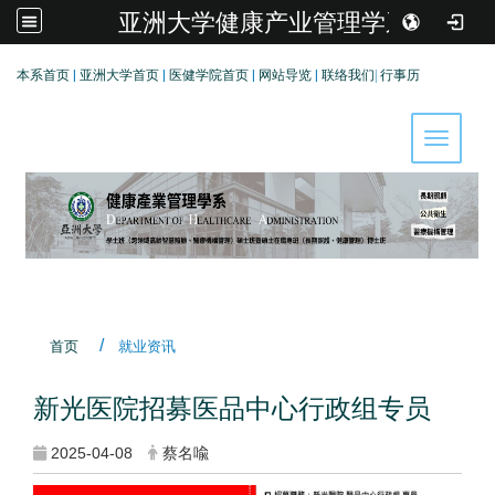
亚洲大学健康产业管理学系
:::
本系首页
|
亚洲大学首页
|
医健学院首页
|
网站导览
|
联络我们
|
行事历
Toggle 
首页
就业资讯
新光医院招募医品中心行政组专员
2025-04-08
蔡名喩