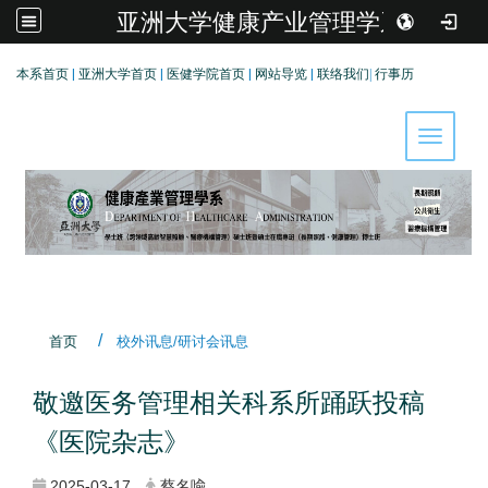
亚洲大学健康产业管理学系
:::
本系首页
|
亚洲大学首页
|
医健学院首页
|
网站导览
|
联络我们
|
行事历
Toggle 
首页
校外讯息/研讨会讯息
敬邀医务管理相关科系所踊跃投稿
《医院杂志》
2025-03-17
蔡名喩