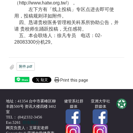
（http://www.hatw.org.tw/），
左下方有「线上投稿」专区点进去即可使
用，投稿规则详如附件。
四、恳请贵校医务管理相关科系所协助公告，并
请 贵校师生踊跃投稿，无任感荷。
五、本会联络人：徐凡专员 电话：02-
28083300分机29。
附件.pdf
Print this page
Share
地址：41354 台中市雾峰区柳
健管系社群
亚洲大学社
丰路500号 资讯大楼四楼 I402
媒体
群媒体
室
TEL： (04)2332-3456
Ext.5261
联络我们
网页负责人：王翠宏老师