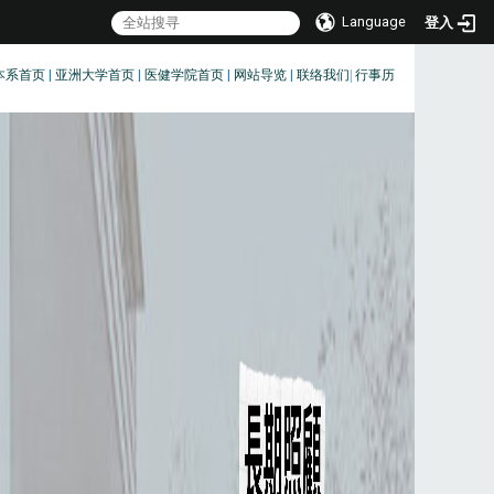
Language
登入
本系首页
|
亚洲大学首页
|
医健学院首页
|
网站导览
|
联络我们
|
行事历
:::